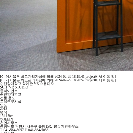
[이 게시물은 최고관리자님에 의해 2024-02-29 18:19:41 project에서 이동 됨]
[이 게시물은 최고관리자님에 의해 2024-02-29 18:20:57 project에서 이동 됨]
순천향대학교 학예관 VR 스튜디오
SCH_VR STUDIO
클라이언트
순천향대학교
건물 용도
교육연구시설
연도
2018
면적
1541.9㎡
© JEEIN
천안사무소
충청남도 천안시 서북구 불당15길 10-1 지인하우스
T. 041-564-5057
F. 041-564-5056