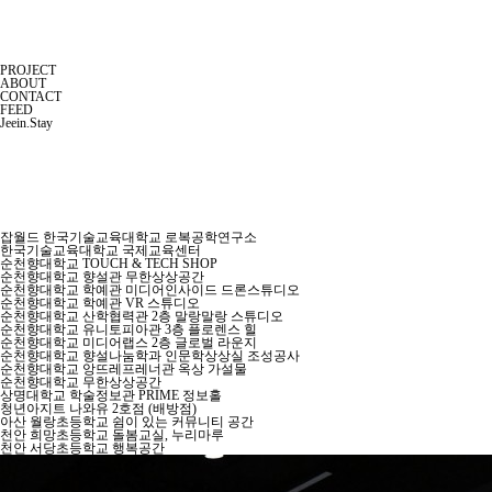
PROJECT
ABOUT
CONTACT
FEED
Jeein.Stay
잡월드 한국기술교육대학교 로복공학연구소
한국기술교육대학교 국제교육센터
순천향대학교 TOUCH & TECH SHOP
순천향대학교 향설관 무한상상공간
순천향대학교 학예관 미디어인사이드 드론스튜디오
순천향대학교 학예관 VR 스튜디오
순천향대학교 산학협력관 2층 말랑말랑 스튜디오
순천향대학교 유니토피아관 3층 플로렌스 힐
순천향대학교 미디어랩스 2층 글로벌 라운지
순천향대학교 향설나눔학과 인문학상상실 조성공사
순천향대학교 앙뜨레프레너관 옥상 가설물
순천향대학교 무한상상공간
상명대학교 학술정보관 PRIME 정보홀
청년아지트 나와유 2호점 (배방점)
아산 월랑초등학교 쉼이 있는 커뮤니티 공간
천안 희망초등학교 돌봄교실, 누리마루
천안 서당초등학교 행복공간